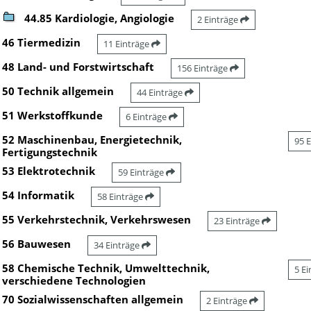
44.85 Kardiologie, Angiologie
2 Einträge
46 Tiermedizin
11 Einträge
48 Land- und Forstwirtschaft
156 Einträge
50 Technik allgemein
44 Einträge
51 Werkstoffkunde
6 Einträge
52 Maschinenbau, Energietechnik,
95 
Fertigungstechnik
53 Elektrotechnik
59 Einträge
54 Informatik
58 Einträge
55 Verkehrstechnik, Verkehrswesen
23 Einträge
56 Bauwesen
34 Einträge
58 Chemische Technik, Umwelttechnik,
5 E
verschiedene Technologien
70 Sozialwissenschaften allgemein
2 Einträge