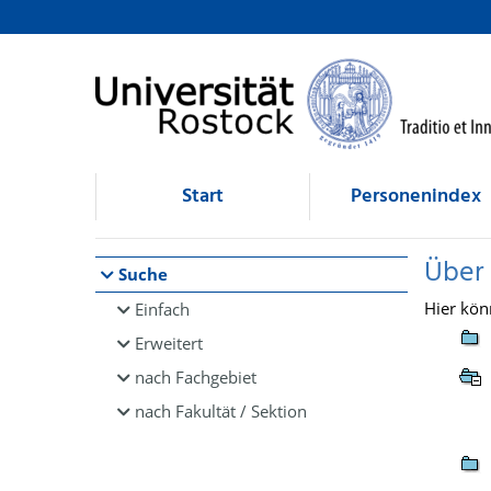
Browsen
direkt zum Inhalt
Start
Personenindex
Über
Suche
Hier kön
Einfach
Erweitert
nach Fachgebiet
nach Fakultät / Sektion