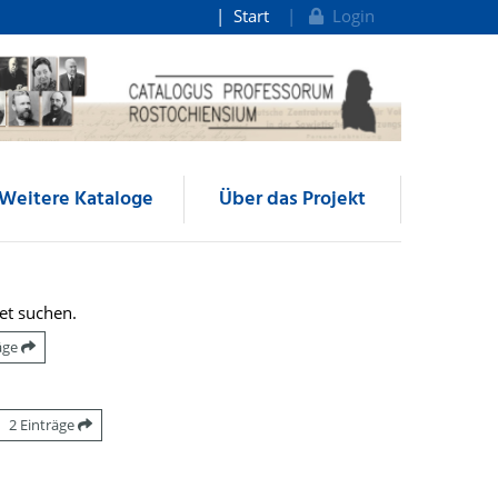
Start
Login
Weitere Kataloge
Über das Projekt
et suchen.
räge
2 Einträge