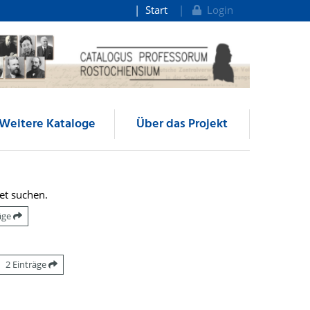
Start
Login
Weitere Kataloge
Über das Projekt
et suchen.
räge
2 Einträge