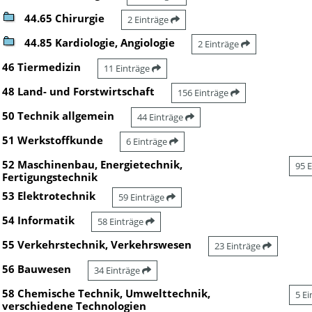
44.65 Chirurgie
2 Einträge
44.85 Kardiologie, Angiologie
2 Einträge
46 Tiermedizin
11 Einträge
48 Land- und Forstwirtschaft
156 Einträge
50 Technik allgemein
44 Einträge
51 Werkstoffkunde
6 Einträge
52 Maschinenbau, Energietechnik,
95 
Fertigungstechnik
53 Elektrotechnik
59 Einträge
54 Informatik
58 Einträge
55 Verkehrstechnik, Verkehrswesen
23 Einträge
56 Bauwesen
34 Einträge
58 Chemische Technik, Umwelttechnik,
5 E
verschiedene Technologien