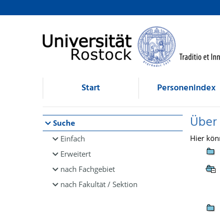
Browsen
direkt zum Inhalt
Start
Personenindex
Über
Suche
Hier kön
Einfach
Erweitert
nach Fachgebiet
nach Fakultät / Sektion