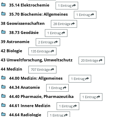
35.14 Elektrochemie
1 Eintrag
35.70 Biochemie: Allgemeines
1 Eintrag
38 Geowissenschaften
28 Einträge
38.73 Geodäsie
1 Eintrag
39 Astronomie
2 Einträge
42 Biologie
135 Einträge
43 Umweltforschung, Umweltschutz
20 Einträge
44 Medizin
707 Einträge
44.00 Medizin: Allgemeines
1 Eintrag
44.34 Anatomie
1 Eintrag
44.40 Pharmazie, Pharmazeutika
1 Eintrag
44.61 Innere Medizin
1 Eintrag
44.64 Radiologie
1 Eintrag