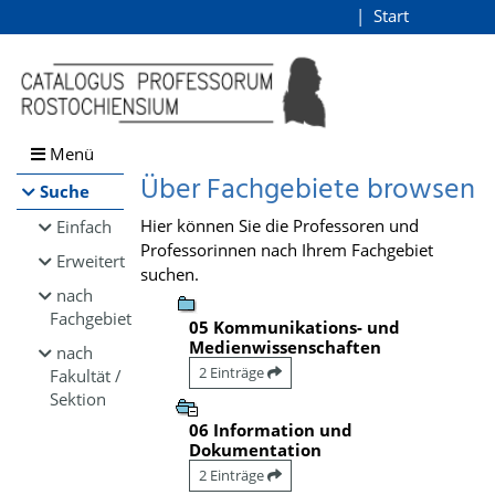
Browsen
Start
Login
direkt zum Inhalt
Menü
Über Fachgebiete browsen
Suche
Hier können Sie die Professoren und
Einfach
Professorinnen nach Ihrem Fachgebiet
Erweitert
suchen.
nach
Fachgebiet
05 Kommunikations- und
Medienwissenschaften
nach
2 Einträge
Fakultät /
Sektion
06 Information und
Dokumentation
2 Einträge