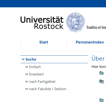
Browsen
direkt zum Inhalt
Start
Personenindex
Über
Suche
Hier kön
Einfach
Erweitert
nach Fachgebiet
nach Fakultät / Sektion