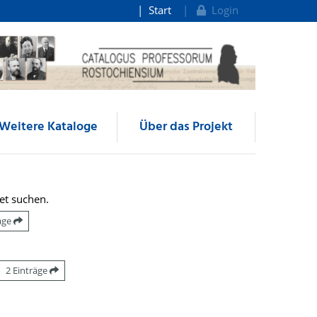
Start
Login
Weitere Kataloge
Über das Projekt
et suchen.
räge
2 Einträge