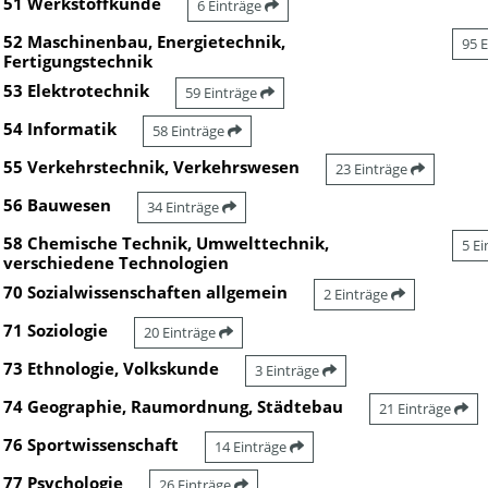
51 Werkstoffkunde
6 Einträge
52 Maschinenbau, Energietechnik,
95 
Fertigungstechnik
53 Elektrotechnik
59 Einträge
54 Informatik
58 Einträge
55 Verkehrstechnik, Verkehrswesen
23 Einträge
56 Bauwesen
34 Einträge
58 Chemische Technik, Umwelttechnik,
5 E
verschiedene Technologien
70 Sozialwissenschaften allgemein
2 Einträge
71 Soziologie
20 Einträge
73 Ethnologie, Volkskunde
3 Einträge
74 Geographie, Raumordnung, Städtebau
21 Einträge
76 Sportwissenschaft
14 Einträge
77 Psychologie
26 Einträge