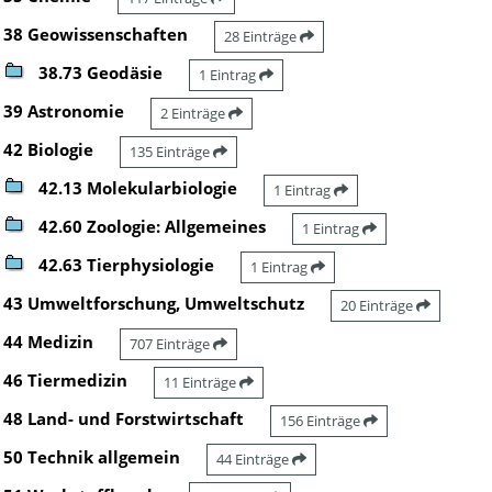
38 Geowissenschaften
28 Einträge
38.73 Geodäsie
1 Eintrag
39 Astronomie
2 Einträge
42 Biologie
135 Einträge
42.13 Molekularbiologie
1 Eintrag
42.60 Zoologie: Allgemeines
1 Eintrag
42.63 Tierphysiologie
1 Eintrag
43 Umweltforschung, Umweltschutz
20 Einträge
44 Medizin
707 Einträge
46 Tiermedizin
11 Einträge
48 Land- und Forstwirtschaft
156 Einträge
50 Technik allgemein
44 Einträge