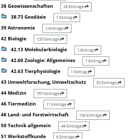
38 Geowissenschaften
28 Einträge
38.73 Geodäsie
1 Eintrag
39 Astronomie
2 Einträge
42 Biologie
135 Einträge
42.13 Molekularbiologie
1 Eintrag
42.60 Zoologie: Allgemeines
1 Eintrag
42.63 Tierphysiologie
1 Eintrag
43 Umweltforschung, Umweltschutz
20 Einträge
44 Medizin
707 Einträge
46 Tiermedizin
11 Einträge
48 Land- und Forstwirtschaft
156 Einträge
50 Technik allgemein
44 Einträge
51 Werkstoffkunde
6 Einträge