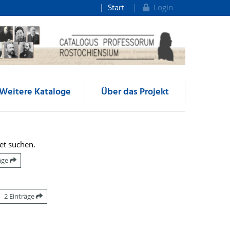
Start
Login
Weitere Kataloge
Über das Projekt
et suchen.
räge
2 Einträge