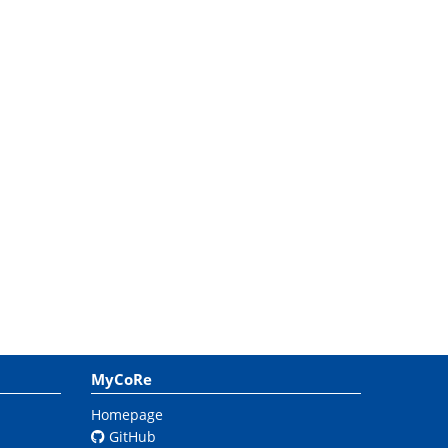
MyCoRe
Homepage
GitHub