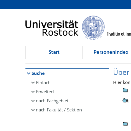
Browsen
direkt zum Inhalt
Start
Personenindex
Über
Suche
Hier kön
Einfach
Erweitert
nach Fachgebiet
nach Fakultät / Sektion