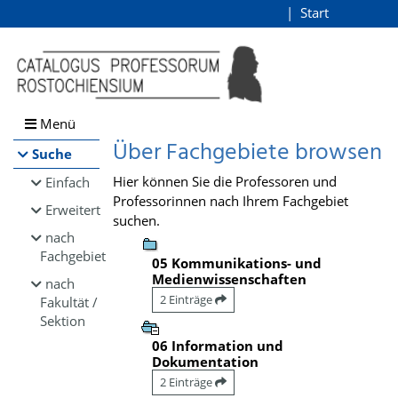
Browsen
Start
Login
direkt zum Inhalt
Menü
Über Fachgebiete browsen
Suche
Hier können Sie die Professoren und
Einfach
Professorinnen nach Ihrem Fachgebiet
Erweitert
suchen.
nach
Fachgebiet
05 Kommunikations- und
Medienwissenschaften
nach
2 Einträge
Fakultät /
Sektion
06 Information und
Dokumentation
2 Einträge