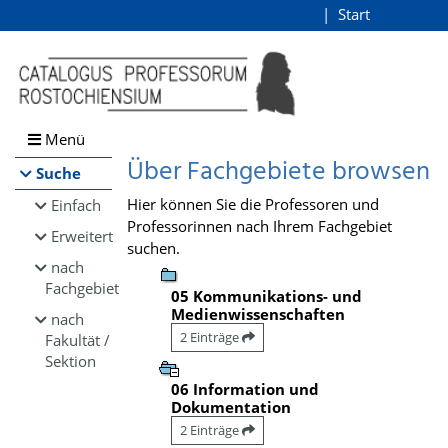
Browsen
Start
Login
direkt zum Inhalt
Menü
Über Fachgebiete browsen
Suche
Hier können Sie die Professoren und
Einfach
Professorinnen nach Ihrem Fachgebiet
Erweitert
suchen.
nach
Fachgebiet
05 Kommunikations- und
Medienwissenschaften
nach
2 Einträge
Fakultät /
Sektion
06 Information und
Dokumentation
2 Einträge