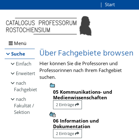
Browsen
Start
Login
direkt zum Inhalt
Menü
Über Fachgebiete browsen
Suche
Hier können Sie die Professoren und
Einfach
Professorinnen nach Ihrem Fachgebiet
Erweitert
suchen.
nach
Fachgebiet
05 Kommunikations- und
Medienwissenschaften
nach
2 Einträge
Fakultät /
Sektion
06 Information und
Dokumentation
2 Einträge