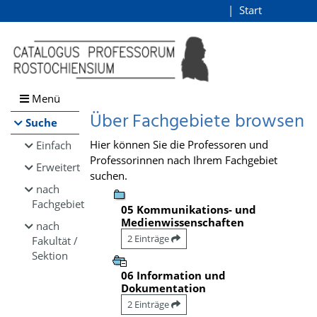
Browsen
Start
Login
direkt zum Inhalt
Menü
Über Fachgebiete browsen
Suche
Hier können Sie die Professoren und
Einfach
Professorinnen nach Ihrem Fachgebiet
Erweitert
suchen.
nach
Fachgebiet
05 Kommunikations- und
Medienwissenschaften
nach
2 Einträge
Fakultät /
Sektion
06 Information und
Dokumentation
2 Einträge