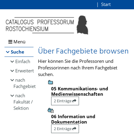
Browsen
Start
Login
direkt zum Inhalt
Menü
Über Fachgebiete browsen
Suche
Hier können Sie die Professoren und
Einfach
Professorinnen nach Ihrem Fachgebiet
Erweitert
suchen.
nach
Fachgebiet
05 Kommunikations- und
Medienwissenschaften
nach
2 Einträge
Fakultät /
Sektion
06 Information und
Dokumentation
2 Einträge