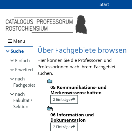
Browsen
Start
Login
direkt zum Inhalt
Menü
Über Fachgebiete browsen
Suche
Hier können Sie die Professoren und
Einfach
Professorinnen nach Ihrem Fachgebiet
Erweitert
suchen.
nach
Fachgebiet
05 Kommunikations- und
Medienwissenschaften
nach
2 Einträge
Fakultät /
Sektion
06 Information und
Dokumentation
2 Einträge