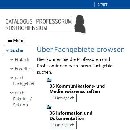
Browsen
Start
Login
direkt zum Inhalt
Menü
Über Fachgebiete browsen
Suche
Hier können Sie die Professoren und
Einfach
Professorinnen nach Ihrem Fachgebiet
Erweitert
suchen.
nach
Fachgebiet
05 Kommunikations- und
Medienwissenschaften
nach
2 Einträge
Fakultät /
Sektion
06 Information und
Dokumentation
2 Einträge