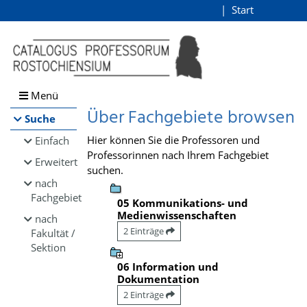
Browsen
Start
Login
direkt zum Inhalt
Menü
Über Fachgebiete browsen
Suche
Hier können Sie die Professoren und
Einfach
Professorinnen nach Ihrem Fachgebiet
Erweitert
suchen.
nach
Fachgebiet
05 Kommunikations- und
Medienwissenschaften
nach
2 Einträge
Fakultät /
Sektion
06 Information und
Dokumentation
2 Einträge