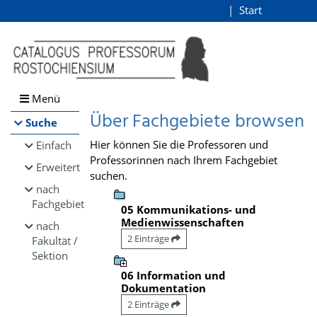
Browsen
Start
Login
direkt zum Inhalt
Menü
Über Fachgebiete browsen
Suche
Hier können Sie die Professoren und
Einfach
Professorinnen nach Ihrem Fachgebiet
Erweitert
suchen.
nach
Fachgebiet
05 Kommunikations- und
Medienwissenschaften
nach
2 Einträge
Fakultät /
Sektion
06 Information und
Dokumentation
2 Einträge