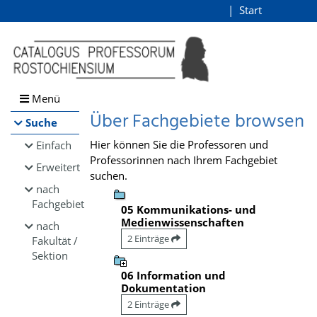
Browsen
Start
Login
direkt zum Inhalt
Menü
Über Fachgebiete browsen
Suche
Hier können Sie die Professoren und
Einfach
Professorinnen nach Ihrem Fachgebiet
Erweitert
suchen.
nach
Fachgebiet
05 Kommunikations- und
Medienwissenschaften
nach
2 Einträge
Fakultät /
Sektion
06 Information und
Dokumentation
2 Einträge