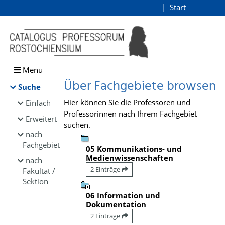
Browsen
Start
Login
direkt zum Inhalt
Menü
Über Fachgebiete browsen
Suche
Hier können Sie die Professoren und
Einfach
Professorinnen nach Ihrem Fachgebiet
Erweitert
suchen.
nach
Fachgebiet
05 Kommunikations- und
Medienwissenschaften
nach
2 Einträge
Fakultät /
Sektion
06 Information und
Dokumentation
2 Einträge