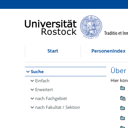
Browsen
direkt zum Inhalt
Start
Personenindex
Über
Suche
Hier kön
Einfach
Erweitert
nach Fachgebiet
nach Fakultät / Sektion