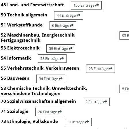
48 Land- und Forstwirtschaft
156 Einträge
50 Technik allgemein
44 Einträge
51 Werkstoffkunde
6 Einträge
52 Maschinenbau, Energietechnik,
95 
Fertigungstechnik
53 Elektrotechnik
59 Einträge
54 Informatik
58 Einträge
55 Verkehrstechnik, Verkehrswesen
23 Einträge
56 Bauwesen
34 Einträge
58 Chemische Technik, Umwelttechnik,
5 E
verschiedene Technologien
70 Sozialwissenschaften allgemein
2 Einträge
71 Soziologie
20 Einträge
73 Ethnologie, Volkskunde
3 Einträge