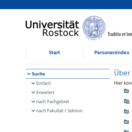
Browsen
direkt zum Inhalt
Start
Personenindex
Über
Suche
Hier kön
Einfach
Erweitert
nach Fachgebiet
nach Fakultät / Sektion