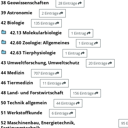
38 Geowissenschaften
28 Einträge
39 Astronomie
2 Einträge
42 Biologie
135 Einträge
42.13 Molekularbiologie
1 Eintrag
42.60 Zoologie: Allgemeines
1 Eintrag
42.63 Tierphysiologie
1 Eintrag
43 Umweltforschung, Umweltschutz
20 Einträge
44 Medizin
707 Einträge
46 Tiermedizin
11 Einträge
48 Land- und Forstwirtschaft
156 Einträge
50 Technik allgemein
44 Einträge
51 Werkstoffkunde
6 Einträge
52 Maschinenbau, Energietechnik,
95 
Fertigungstechnik