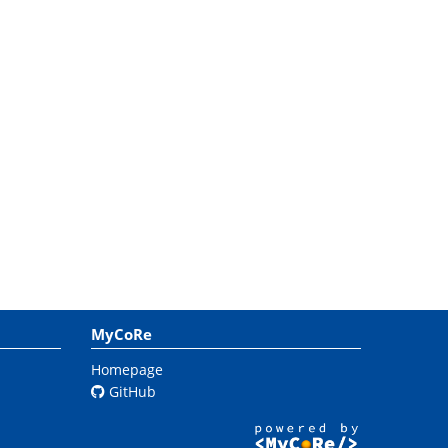
MyCoRe
Homepage
GitHub