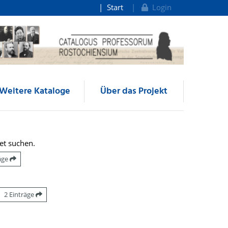
Start
Login
Weitere Kataloge
Über das Projekt
et suchen.
räge
2 Einträge