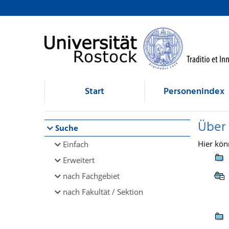
Browsen
direkt zum Inhalt
Start
Personenindex
Über
Suche
Hier kön
Einfach
Erweitert
nach Fachgebiet
nach Fakultät / Sektion