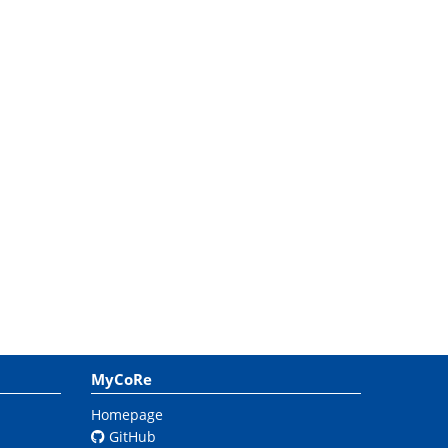
MyCoRe
Homepage
GitHub