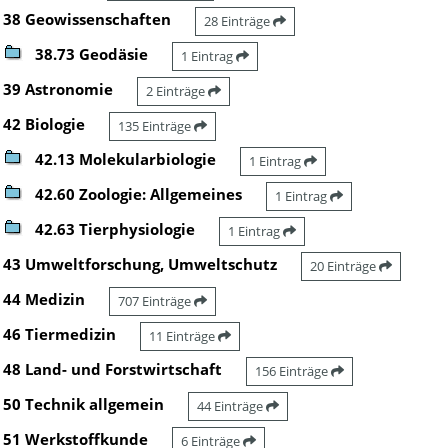
38 Geowissenschaften
28 Einträge
38.73 Geodäsie
1 Eintrag
39 Astronomie
2 Einträge
42 Biologie
135 Einträge
42.13 Molekularbiologie
1 Eintrag
42.60 Zoologie: Allgemeines
1 Eintrag
42.63 Tierphysiologie
1 Eintrag
43 Umweltforschung, Umweltschutz
20 Einträge
44 Medizin
707 Einträge
46 Tiermedizin
11 Einträge
48 Land- und Forstwirtschaft
156 Einträge
50 Technik allgemein
44 Einträge
51 Werkstoffkunde
6 Einträge