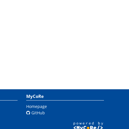
MyCoRe
Homepage
GitHub