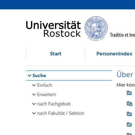
Browsen
direkt zum Inhalt
Start
Personenindex
Über
Suche
Hier kön
Einfach
Erweitert
nach Fachgebiet
nach Fakultät / Sektion