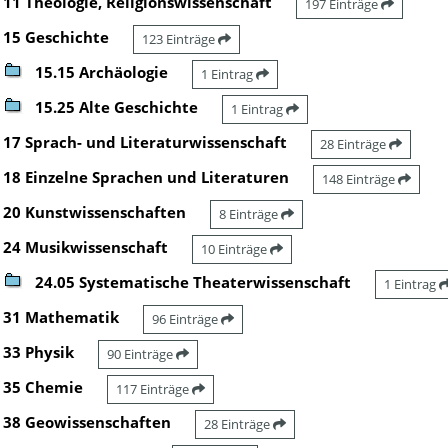
11 Theologie, Religionswissenschaft
197 Einträge
15 Geschichte
123 Einträge
15.15 Archäologie
1 Eintrag
15.25 Alte Geschichte
1 Eintrag
17 Sprach- und Literaturwissenschaft
28 Einträge
18 Einzelne Sprachen und Literaturen
148 Einträge
20 Kunstwissenschaften
8 Einträge
24 Musikwissenschaft
10 Einträge
24.05 Systematische Theaterwissenschaft
1 Eintrag
31 Mathematik
96 Einträge
33 Physik
90 Einträge
35 Chemie
117 Einträge
38 Geowissenschaften
28 Einträge