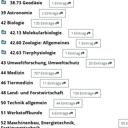
38.73 Geodäsie
1 Eintrag
39 Astronomie
2 Einträge
42 Biologie
135 Einträge
42.13 Molekularbiologie
1 Eintrag
42.60 Zoologie: Allgemeines
1 Eintrag
42.63 Tierphysiologie
1 Eintrag
43 Umweltforschung, Umweltschutz
20 Einträge
44 Medizin
707 Einträge
46 Tiermedizin
11 Einträge
48 Land- und Forstwirtschaft
156 Einträge
50 Technik allgemein
44 Einträge
51 Werkstoffkunde
6 Einträge
52 Maschinenbau, Energietechnik,
95 
Fertigungstechnik