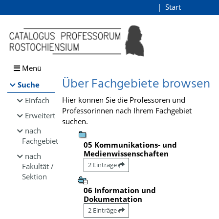
Browsen
Start
Login
direkt zum Inhalt
Menü
Über Fachgebiete browsen
Suche
Hier können Sie die Professoren und
Einfach
Professorinnen nach Ihrem Fachgebiet
Erweitert
suchen.
nach
Fachgebiet
05 Kommunikations- und
Medienwissenschaften
nach
2 Einträge
Fakultät /
Sektion
06 Information und
Dokumentation
2 Einträge