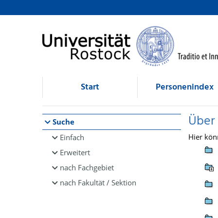
Browsen
direkt zum Inhalt
Start
Personenindex
Über
Suche
Hier kön
Einfach
Erweitert
nach Fachgebiet
nach Fakultät / Sektion