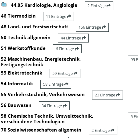
44.85 Kardiologie, Angiologie
2 Einträge
46 Tiermedizin
11 Einträge
48 Land- und Forstwirtschaft
156 Einträge
50 Technik allgemein
44 Einträge
51 Werkstoffkunde
6 Einträge
52 Maschinenbau, Energietechnik,
95 
Fertigungstechnik
53 Elektrotechnik
59 Einträge
54 Informatik
58 Einträge
55 Verkehrstechnik, Verkehrswesen
23 Einträge
56 Bauwesen
34 Einträge
58 Chemische Technik, Umwelttechnik,
5 E
verschiedene Technologien
70 Sozialwissenschaften allgemein
2 Einträge