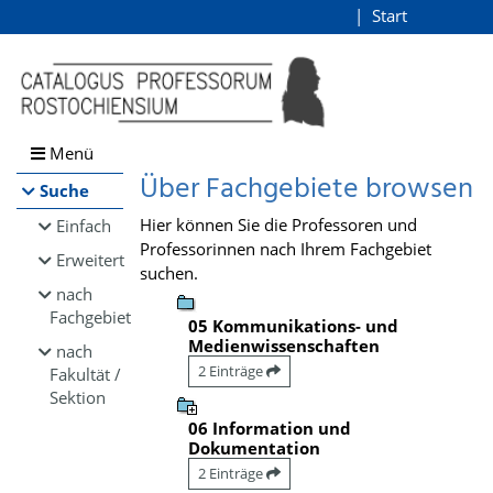
Browsen
Start
Login
direkt zum Inhalt
Menü
Über Fachgebiete browsen
Suche
Hier können Sie die Professoren und
Einfach
Professorinnen nach Ihrem Fachgebiet
Erweitert
suchen.
nach
Fachgebiet
05 Kommunikations- und
Medienwissenschaften
nach
2 Einträge
Fakultät /
Sektion
06 Information und
Dokumentation
2 Einträge