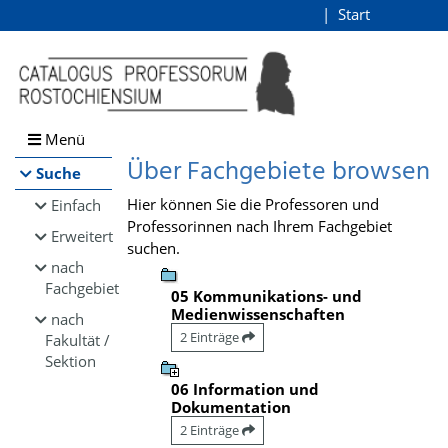
Browsen
Start
Login
direkt zum Inhalt
Menü
Über Fachgebiete browsen
Suche
Hier können Sie die Professoren und
Einfach
Professorinnen nach Ihrem Fachgebiet
Erweitert
suchen.
nach
Fachgebiet
05 Kommunikations- und
Medienwissenschaften
nach
2 Einträge
Fakultät /
Sektion
06 Information und
Dokumentation
2 Einträge