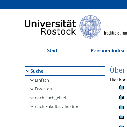
Browsen
direkt zum Inhalt
Start
Personenindex
Über
Suche
Hier kön
Einfach
Erweitert
nach Fachgebiet
nach Fakultät / Sektion