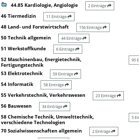
44.85 Kardiologie, Angiologie
2 Einträge
46 Tiermedizin
11 Einträge
48 Land- und Forstwirtschaft
156 Einträge
50 Technik allgemein
44 Einträge
51 Werkstoffkunde
6 Einträge
52 Maschinenbau, Energietechnik,
95 
Fertigungstechnik
53 Elektrotechnik
59 Einträge
54 Informatik
58 Einträge
55 Verkehrstechnik, Verkehrswesen
23 Einträge
56 Bauwesen
34 Einträge
58 Chemische Technik, Umwelttechnik,
5 E
verschiedene Technologien
70 Sozialwissenschaften allgemein
2 Einträge