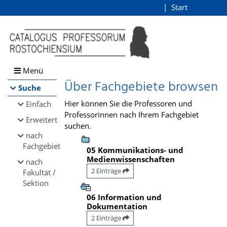
Browsen
Start
Login
direkt zum Inhalt
Menü
Über Fachgebiete browsen
Suche
Hier können Sie die Professoren und
Einfach
Professorinnen nach Ihrem Fachgebiet
Erweitert
suchen.
nach
Fachgebiet
05 Kommunikations- und
Medienwissenschaften
nach
2 Einträge
Fakultät /
Sektion
06 Information und
Dokumentation
2 Einträge