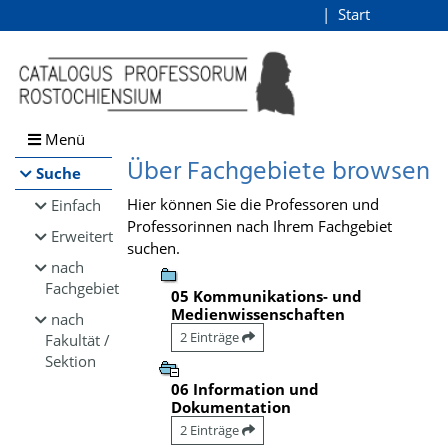
Browsen
Start
Login
direkt zum Inhalt
Menü
Über Fachgebiete browsen
Suche
Hier können Sie die Professoren und
Einfach
Professorinnen nach Ihrem Fachgebiet
Erweitert
suchen.
nach
Fachgebiet
05 Kommunikations- und
Medienwissenschaften
nach
2 Einträge
Fakultät /
Sektion
06 Information und
Dokumentation
2 Einträge