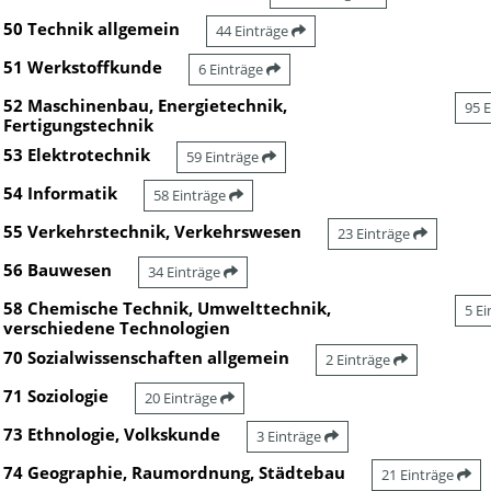
50 Technik allgemein
44 Einträge
51 Werkstoffkunde
6 Einträge
52 Maschinenbau, Energietechnik,
95 
Fertigungstechnik
53 Elektrotechnik
59 Einträge
54 Informatik
58 Einträge
55 Verkehrstechnik, Verkehrswesen
23 Einträge
56 Bauwesen
34 Einträge
58 Chemische Technik, Umwelttechnik,
5 E
verschiedene Technologien
70 Sozialwissenschaften allgemein
2 Einträge
71 Soziologie
20 Einträge
73 Ethnologie, Volkskunde
3 Einträge
74 Geographie, Raumordnung, Städtebau
21 Einträge