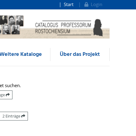
Start
Login
Weitere Kataloge
Über das Projekt
et suchen.
räge
2 Einträge