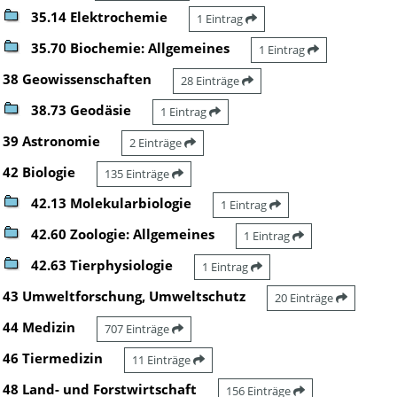
35.14 Elektrochemie
1 Eintrag
35.70 Biochemie: Allgemeines
1 Eintrag
38 Geowissenschaften
28 Einträge
38.73 Geodäsie
1 Eintrag
39 Astronomie
2 Einträge
42 Biologie
135 Einträge
42.13 Molekularbiologie
1 Eintrag
42.60 Zoologie: Allgemeines
1 Eintrag
42.63 Tierphysiologie
1 Eintrag
43 Umweltforschung, Umweltschutz
20 Einträge
44 Medizin
707 Einträge
46 Tiermedizin
11 Einträge
48 Land- und Forstwirtschaft
156 Einträge