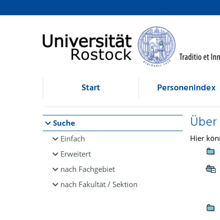
Browsen
direkt zum Inhalt
Start
Personenindex
Über
Suche
Hier kön
Einfach
Erweitert
nach Fachgebiet
nach Fakultät / Sektion