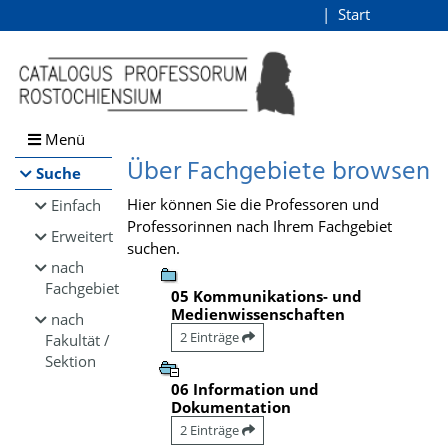
Browsen
Start
Login
direkt zum Inhalt
Menü
Über Fachgebiete browsen
Suche
Hier können Sie die Professoren und
Einfach
Professorinnen nach Ihrem Fachgebiet
Erweitert
suchen.
nach
Fachgebiet
05 Kommunikations- und
Medienwissenschaften
nach
2 Einträge
Fakultät /
Sektion
06 Information und
Dokumentation
2 Einträge