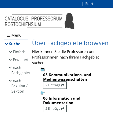
Browsen
Start
Login
direkt zum Inhalt
Menü
Über Fachgebiete browsen
Suche
Hier können Sie die Professoren und
Einfach
Professorinnen nach Ihrem Fachgebiet
Erweitert
suchen.
nach
Fachgebiet
05 Kommunikations- und
Medienwissenschaften
nach
2 Einträge
Fakultät /
Sektion
06 Information und
Dokumentation
2 Einträge