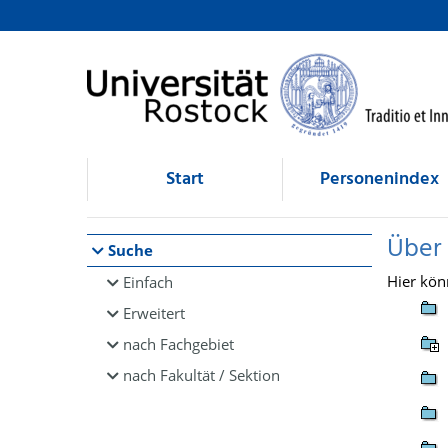
Browsen
direkt zum Inhalt
Start
Personenindex
Über
Suche
Hier kön
Einfach
Erweitert
nach Fachgebiet
nach Fakultät / Sektion