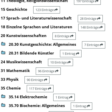
11 Theologie, Religionswissenschaft
197 Einträge
15 Geschichte
123 Einträge
17 Sprach- und Literaturwissenschaft
28 Einträge
18 Einzelne Sprachen und Literaturen
148 Einträge
20 Kunstwissenschaften
8 Einträge
20.30 Kunstgeschichte: Allgemeines
7 Einträge
20.31 Bildende Künstler
1 Eintrag
24 Musikwissenschaft
10 Einträge
31 Mathematik
96 Einträge
33 Physik
90 Einträge
35 Chemie
117 Einträge
35.14 Elektrochemie
1 Eintrag
35.70 Biochemie: Allgemeines
1 Eintrag