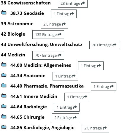
38 Geowissenschaften
28 Einträge
38.73 Geodäsie
1 Eintrag
39 Astronomie
2 Einträge
42 Biologie
135 Einträge
43 Umweltforschung, Umweltschutz
20 Einträge
44 Medizin
707 Einträge
44.00 Medizin: Allgemeines
1 Eintrag
44.34 Anatomie
1 Eintrag
44.40 Pharmazie, Pharmazeutika
1 Eintrag
44.61 Innere Medizin
1 Eintrag
44.64 Radiologie
1 Eintrag
44.65 Chirurgie
2 Einträge
44.85 Kardiologie, Angiologie
2 Einträge