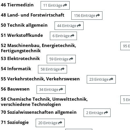
46 Tiermedizin
11 Einträge
48 Land- und Forstwirtschaft
156 Einträge
50 Technik allgemein
44 Einträge
51 Werkstoffkunde
6 Einträge
52 Maschinenbau, Energietechnik,
95 
Fertigungstechnik
53 Elektrotechnik
59 Einträge
54 Informatik
58 Einträge
55 Verkehrstechnik, Verkehrswesen
23 Einträge
56 Bauwesen
34 Einträge
58 Chemische Technik, Umwelttechnik,
5 E
verschiedene Technologien
70 Sozialwissenschaften allgemein
2 Einträge
71 Soziologie
20 Einträge