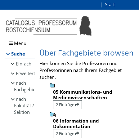
Browsen
Start
Login
direkt zum Inhalt
Menü
Über Fachgebiete browsen
Suche
Hier können Sie die Professoren und
Einfach
Professorinnen nach Ihrem Fachgebiet
Erweitert
suchen.
nach
Fachgebiet
05 Kommunikations- und
Medienwissenschaften
nach
2 Einträge
Fakultät /
Sektion
06 Information und
Dokumentation
2 Einträge