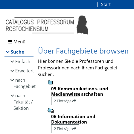
Browsen
Start
Login
direkt zum Inhalt
Menü
Über Fachgebiete browsen
Suche
Hier können Sie die Professoren und
Einfach
Professorinnen nach Ihrem Fachgebiet
Erweitert
suchen.
nach
Fachgebiet
05 Kommunikations- und
Medienwissenschaften
nach
2 Einträge
Fakultät /
Sektion
06 Information und
Dokumentation
2 Einträge