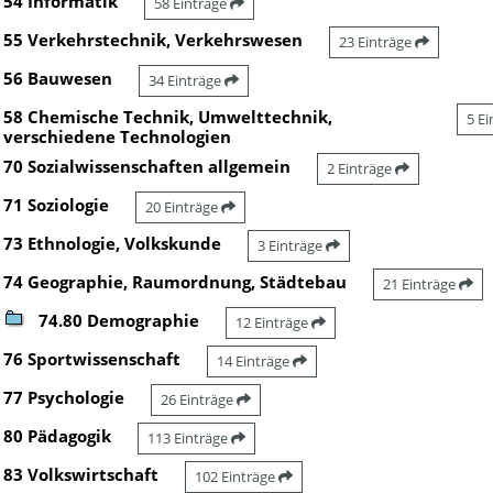
54 Informatik
58 Einträge
55 Verkehrstechnik, Verkehrswesen
23 Einträge
56 Bauwesen
34 Einträge
58 Chemische Technik, Umwelttechnik,
5 E
verschiedene Technologien
70 Sozialwissenschaften allgemein
2 Einträge
71 Soziologie
20 Einträge
73 Ethnologie, Volkskunde
3 Einträge
74 Geographie, Raumordnung, Städtebau
21 Einträge
74.80 Demographie
12 Einträge
76 Sportwissenschaft
14 Einträge
77 Psychologie
26 Einträge
80 Pädagogik
113 Einträge
83 Volkswirtschaft
102 Einträge