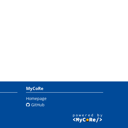
MyCoRe
Homepage
GitHub