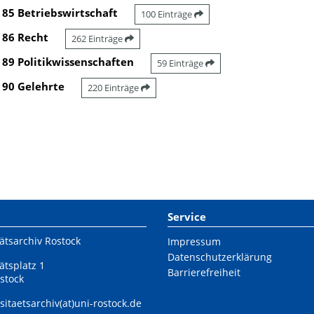
85 Betriebswirtschaft
100 Einträge
86 Recht
262 Einträge
89 Politikwissenschaften
59 Einträge
90 Gelehrte
220 Einträge
Service
ätsarchiv Rostock
Impressum
Datenschutzerklärung
ätsplatz 1
Barrierefreiheit
stock
sitaetsarchiv(at)uni-rostock.de