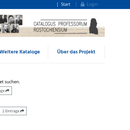
Start
Login
Weitere Kataloge
Über das Projekt
et suchen.
räge
2 Einträge