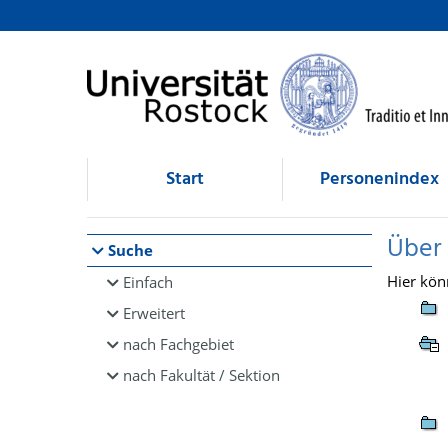
Browsen
direkt zum Inhalt
Start
Personenindex
Über
Suche
Hier kön
Einfach
Erweitert
nach Fachgebiet
nach Fakultät / Sektion