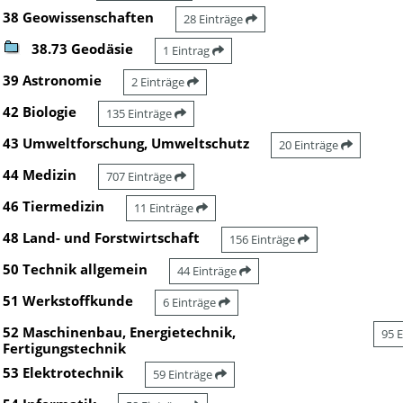
38 Geowissenschaften
28 Einträge
38.73 Geodäsie
1 Eintrag
39 Astronomie
2 Einträge
42 Biologie
135 Einträge
43 Umweltforschung, Umweltschutz
20 Einträge
44 Medizin
707 Einträge
46 Tiermedizin
11 Einträge
48 Land- und Forstwirtschaft
156 Einträge
50 Technik allgemein
44 Einträge
51 Werkstoffkunde
6 Einträge
52 Maschinenbau, Energietechnik,
95 
Fertigungstechnik
53 Elektrotechnik
59 Einträge