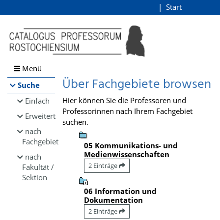
Browsen
Start
Login
direkt zum Inhalt
Menü
Über Fachgebiete browsen
Suche
Hier können Sie die Professoren und
Einfach
Professorinnen nach Ihrem Fachgebiet
Erweitert
suchen.
nach
Fachgebiet
05 Kommunikations- und
Medienwissenschaften
nach
2 Einträge
Fakultät /
Sektion
06 Information und
Dokumentation
2 Einträge