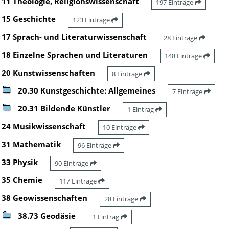
11 Theologie, Religionswissenschaft
197 Einträge
15 Geschichte
123 Einträge
17 Sprach- und Literaturwissenschaft
28 Einträge
18 Einzelne Sprachen und Literaturen
148 Einträge
20 Kunstwissenschaften
8 Einträge
20.30 Kunstgeschichte: Allgemeines
7 Einträge
20.31 Bildende Künstler
1 Eintrag
24 Musikwissenschaft
10 Einträge
31 Mathematik
96 Einträge
33 Physik
90 Einträge
35 Chemie
117 Einträge
38 Geowissenschaften
28 Einträge
38.73 Geodäsie
1 Eintrag