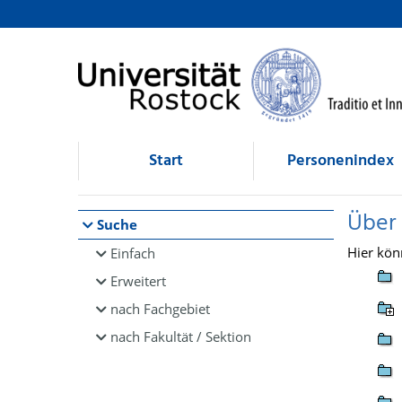
Browsen
direkt zum Inhalt
Start
Personenindex
Über
Suche
Hier kön
Einfach
Erweitert
nach Fachgebiet
nach Fakultät / Sektion