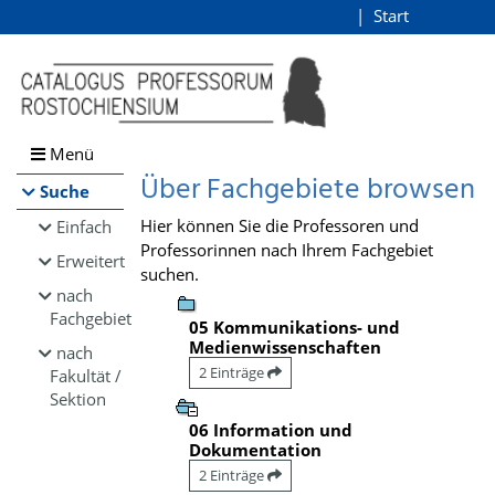
Browsen
Start
Login
direkt zum Inhalt
Menü
Über Fachgebiete browsen
Suche
Hier können Sie die Professoren und
Einfach
Professorinnen nach Ihrem Fachgebiet
Erweitert
suchen.
nach
Fachgebiet
05 Kommunikations- und
Medienwissenschaften
nach
2 Einträge
Fakultät /
Sektion
06 Information und
Dokumentation
2 Einträge