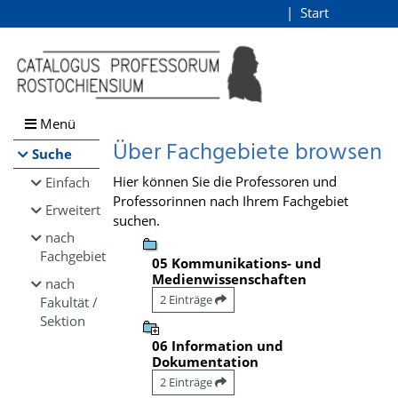
Browsen
Start
Login
direkt zum Inhalt
Menü
Über Fachgebiete browsen
Suche
Hier können Sie die Professoren und
Einfach
Professorinnen nach Ihrem Fachgebiet
Erweitert
suchen.
nach
Fachgebiet
05 Kommunikations- und
Medienwissenschaften
nach
2 Einträge
Fakultät /
Sektion
06 Information und
Dokumentation
2 Einträge