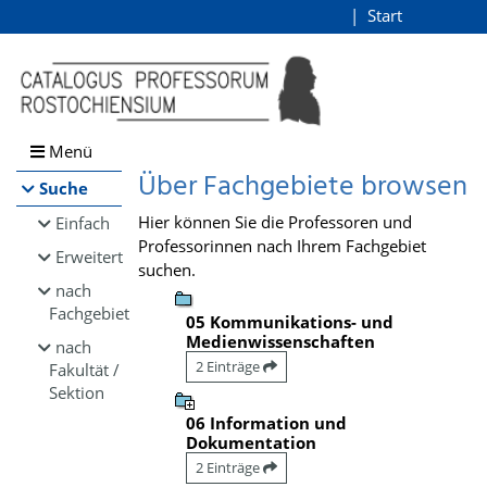
Browsen
Start
Login
direkt zum Inhalt
Menü
Über Fachgebiete browsen
Suche
Hier können Sie die Professoren und
Einfach
Professorinnen nach Ihrem Fachgebiet
Erweitert
suchen.
nach
Fachgebiet
05 Kommunikations- und
Medienwissenschaften
nach
2 Einträge
Fakultät /
Sektion
06 Information und
Dokumentation
2 Einträge