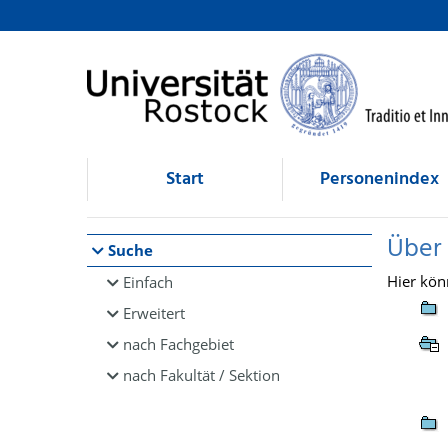
Browsen
direkt zum Inhalt
Start
Personenindex
Über
Suche
Hier kön
Einfach
Erweitert
nach Fachgebiet
nach Fakultät / Sektion