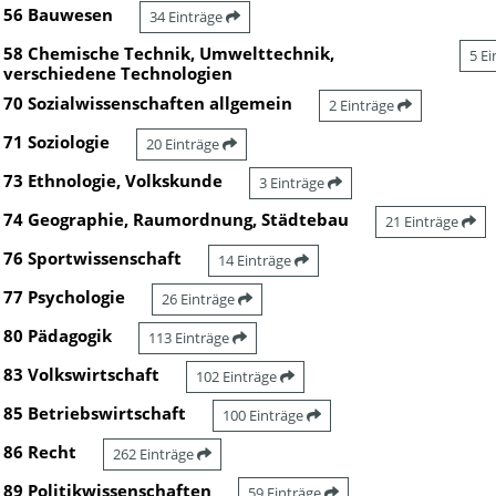
56 Bauwesen
34 Einträge
58 Chemische Technik, Umwelttechnik,
5 E
verschiedene Technologien
70 Sozialwissenschaften allgemein
2 Einträge
71 Soziologie
20 Einträge
73 Ethnologie, Volkskunde
3 Einträge
74 Geographie, Raumordnung, Städtebau
21 Einträge
76 Sportwissenschaft
14 Einträge
77 Psychologie
26 Einträge
80 Pädagogik
113 Einträge
83 Volkswirtschaft
102 Einträge
85 Betriebswirtschaft
100 Einträge
86 Recht
262 Einträge
89 Politikwissenschaften
59 Einträge