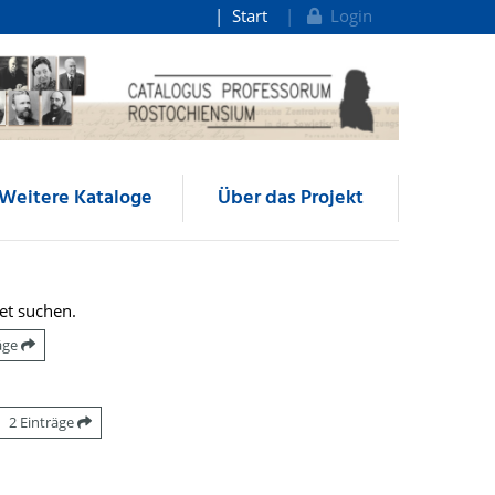
Start
Login
Weitere Kataloge
Über das Projekt
et suchen.
räge
2 Einträge