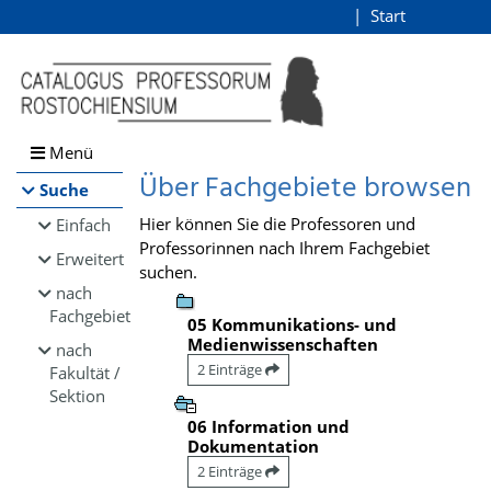
Browsen
Start
Login
direkt zum Inhalt
Menü
Über Fachgebiete browsen
Suche
Hier können Sie die Professoren und
Einfach
Professorinnen nach Ihrem Fachgebiet
Erweitert
suchen.
nach
Fachgebiet
05 Kommunikations- und
Medienwissenschaften
nach
2 Einträge
Fakultät /
Sektion
06 Information und
Dokumentation
2 Einträge