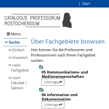
Browsen
Start
Login
direkt zum Inhalt
Menü
Über Fachgebiete browsen
Suche
Hier können Sie die Professoren und
Einfach
Professorinnen nach Ihrem Fachgebiet
Erweitert
suchen.
nach
Fachgebiet
05 Kommunikations- und
Medienwissenschaften
nach
2 Einträge
Fakultät /
Sektion
06 Information und
Dokumentation
2 Einträge