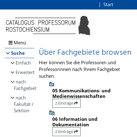
Browsen
Start
Login
direkt zum Inhalt
Menü
Über Fachgebiete browsen
Suche
Hier können Sie die Professoren und
Einfach
Professorinnen nach Ihrem Fachgebiet
Erweitert
suchen.
nach
Fachgebiet
05 Kommunikations- und
Medienwissenschaften
nach
2 Einträge
Fakultät /
Sektion
06 Information und
Dokumentation
2 Einträge