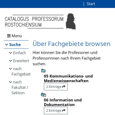
Browsen
Start
Login
direkt zum Inhalt
Menü
Über Fachgebiete browsen
Suche
Hier können Sie die Professoren und
Einfach
Professorinnen nach Ihrem Fachgebiet
Erweitert
suchen.
nach
Fachgebiet
05 Kommunikations- und
Medienwissenschaften
nach
2 Einträge
Fakultät /
Sektion
06 Information und
Dokumentation
2 Einträge