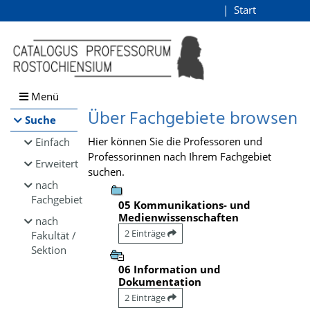
Browsen
Start
Login
direkt zum Inhalt
Menü
Über Fachgebiete browsen
Suche
Hier können Sie die Professoren und
Einfach
Professorinnen nach Ihrem Fachgebiet
Erweitert
suchen.
nach
Fachgebiet
05 Kommunikations- und
Medienwissenschaften
nach
2 Einträge
Fakultät /
Sektion
06 Information und
Dokumentation
2 Einträge