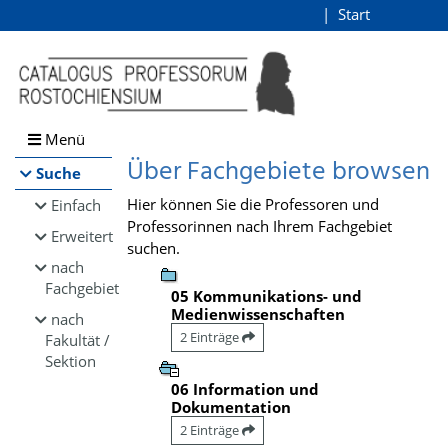
Browsen
Start
Login
direkt zum Inhalt
Menü
Über Fachgebiete browsen
Suche
Hier können Sie die Professoren und
Einfach
Professorinnen nach Ihrem Fachgebiet
Erweitert
suchen.
nach
Fachgebiet
05 Kommunikations- und
Medienwissenschaften
nach
2 Einträge
Fakultät /
Sektion
06 Information und
Dokumentation
2 Einträge