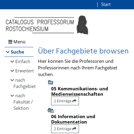
Browsen
Start
Login
direkt zum Inhalt
Menü
Über Fachgebiete browsen
Suche
Hier können Sie die Professoren und
Einfach
Professorinnen nach Ihrem Fachgebiet
Erweitert
suchen.
nach
Fachgebiet
05 Kommunikations- und
Medienwissenschaften
nach
2 Einträge
Fakultät /
Sektion
06 Information und
Dokumentation
2 Einträge