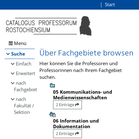
Browsen
Start
Login
direkt zum Inhalt
Menü
Über Fachgebiete browsen
Suche
Hier können Sie die Professoren und
Einfach
Professorinnen nach Ihrem Fachgebiet
Erweitert
suchen.
nach
Fachgebiet
05 Kommunikations- und
Medienwissenschaften
nach
2 Einträge
Fakultät /
Sektion
06 Information und
Dokumentation
2 Einträge