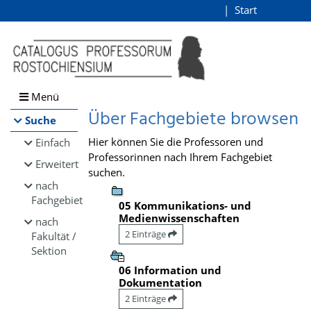
Browsen
Start
Login
direkt zum Inhalt
Menü
Über Fachgebiete browsen
Suche
Hier können Sie die Professoren und
Einfach
Professorinnen nach Ihrem Fachgebiet
Erweitert
suchen.
nach
Fachgebiet
05 Kommunikations- und
Medienwissenschaften
nach
2 Einträge
Fakultät /
Sektion
06 Information und
Dokumentation
2 Einträge