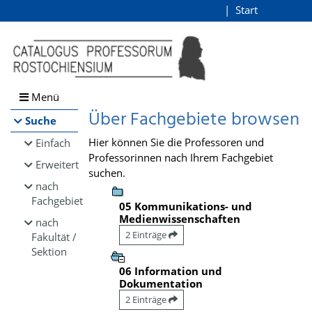
Browsen
Start
Login
direkt zum Inhalt
Menü
Über Fachgebiete browsen
Suche
Hier können Sie die Professoren und
Einfach
Professorinnen nach Ihrem Fachgebiet
Erweitert
suchen.
nach
Fachgebiet
05 Kommunikations- und
Medienwissenschaften
nach
2 Einträge
Fakultät /
Sektion
06 Information und
Dokumentation
2 Einträge